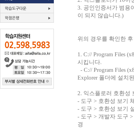
3. 공인인증서가 범용
학습도구다운
이 되지 않습니다.)
학점은행
위의 경우를 확인한 후
1. C:// Program Files (x
시킵니다
.
- C:// Program Files (
Explorer
폴더에 설치
2.
익스플로러 호환성 
-
도구
>
호환성 보기 
-
도구
>
호환성 보기 
-
도구
>
개발자 도구
경