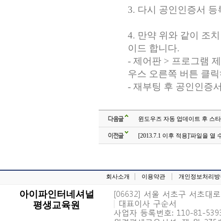
3.
다시 공인인증서 등
4.
만약 위와 같이 조
이드 합니다
.
-
제어판
>
프로그램 
우스 오른쪽 버튼 클릭
-
재부팅 후 공인인증서
다음글
윈도우즈 자동 업데이트 후 스타
이전글
[2013.7.1 이후 적용]'파일을
회사소개
이용약관
개인정보처리방
[06632] 서울 서초구 서초대로 6
아이파인터네셔널
|
대표이사 구순서
평생교육원
사업자 등록번호: 110-81-539