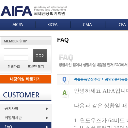
AICPA
KICPA
CMA
CFA
FAQ
회원가입
|
ID/PW 찾기
복습용 동영상 수강 시 공인인증서 등록
안녕하세요
AIFA
입니
CUSTOMER
다음과 같은 상황일 
공지사항
취업게시판
1.
윈도우즈가
64
비트 
FAQ
2.
익스플로러가
10
이