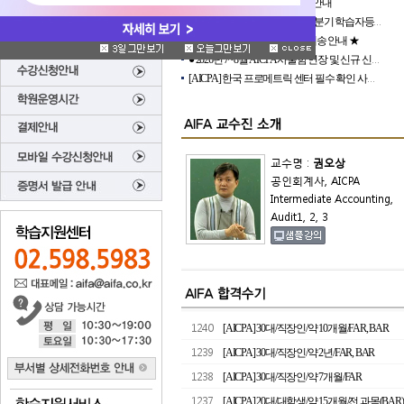
7월 17일(금) 제헌절 학원 이용 안내
2026년 8월(후기) 학위신청 및 3분기 학습자등록·학점인정신청 접수계획
★ 2026 7월 17일 제헌절 교재 배송 안내 ★
● 2026년 7~8월 AICPA 사물함 연장 및 신규 신청 안내 ●
[AICPA] 한국 프로메트릭 센터 필수 확인 사항 및 주소 안내
교수명 :
권오상
공인회계사, AICPA
Intermediate Accounting,
Audit1, 2, 3
1240
[AICPA] 30대/직장인/약 10개월/FAR, BAR
1239
[AICPA] 30대/직장인/약 2년/FAR, BAR
1238
[AICPA] 30대/직장인/약 7개월/FAR
1237
[AICPA] 20대/대학생/약 15개월/전 과목(BAR)