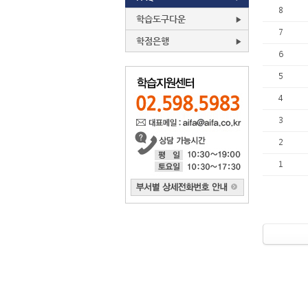
8
학습도구다운
7
학점은행
6
5
4
3
2
1