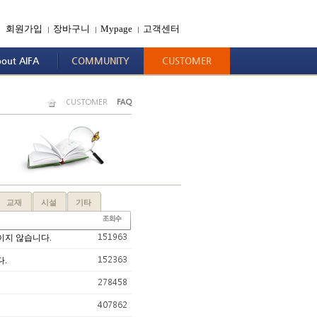
회원가입
장바구니
Mypage
고객센터
|
|
|
out AIFA
COMMUNITY
CUSTOMER
CUSTOMER
FAQ
교재
시설
기타
151963
이지 않습니다.
152363
다.
278458
407862