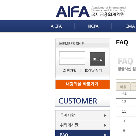
AICPA
KICPA
CMA
FAQ
회원가입
|
ID/PW 찾기
회원
CUSTOMER
12
11
공지사항
10
취업게시판
9
FAQ