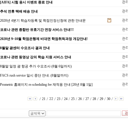
관
[AIFA] 시험 응시 이벤트 종료 안내
관
추석 연휴 택배 배송 안내
관
2020년 4분기 학습자등록 및 학점인정신청에 관한 안내문
관
코로나 관련 종합반 유효기간 연장 서비스 안내!!!
관
2020년 9~10월 학점은행제 비대면 학점취득과정 개강안내!
관
8월말 괌센터 수요조사 결과 안내
관
코로나 관련 동영상 강의 학습 지원 서비스 안내
관
8월말 일정 괌 항공 추가 수요조사 (8월 6일까지)
관
FACS rush service 일시 중단 안내. (8월말까지)
관
Prometric 홈페이지 re-scheduling fee 재적용 안내 [20년 8월 1일]
/
/
22
/
/
/
/
/
/
/
/
/
21
23
24
25
26
27
28
29
30