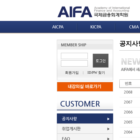
AICPA
KICPA
CMA
공지사
회원가입
|
ID/PW 찾기
번호
2068
CUSTOMER
2067
2066
공지사항
2065
취업게시판
2064
FAQ