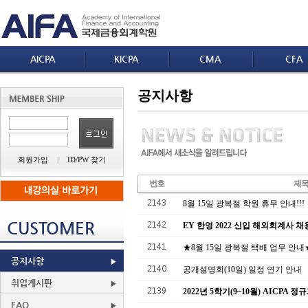
AICPA
KICPA
CMA
CFA
공지사항
회원가입
|
ID/PW 찾기
번호
제
2143
8월 15일 광복절 학원 휴무 안내!!!
CUSTOMER
2142
EY 한영 2022 신입 해외회계사 채용 설
2141
★8월 15일 광복절 택배 업무 안내
공지사항
2140
공개설명회(10일) 일정 연기 안내
취업게시판
2139
2022년 5학기(9~10월) AICPA 
FAQ