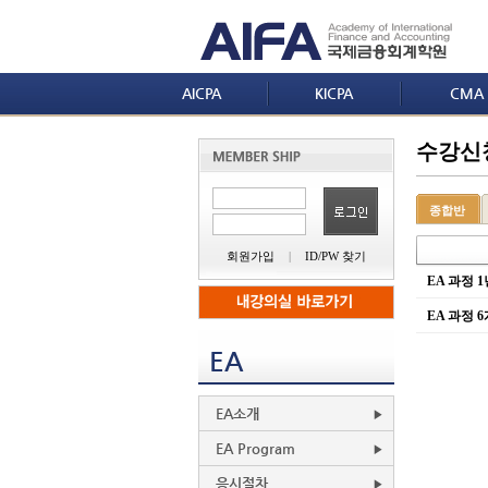
AICPA
KICPA
CMA
수강신청
종합반
회원가입
|
ID/PW 찾기
EA 과정 
EA 과정 
EA
EA소개
EA Program
응시절차