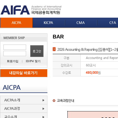
AICPA
KICPA
CMA
CFA
BAR
2026 Accounting & Reporting [김용석][1~2
구분
Accounting and Repor
회원가입
|
ID/PW 찾기
강의교시
60교시
수강료
480,000
원
AICPA
AICPA소개
교육과정안내
AICPA과정
교수소개