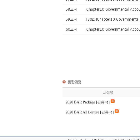
58교시
Chapter.10 Governmental Acc
59교시
[30회]Chapter.10 Governmenta
60교시
Chapter.10 Governmental Acc
종합과정
과정명
2026 BAR Package [김용석]
2026 BAR All Lecture [김용석]