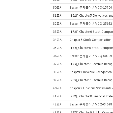
30교시
Becker 문제풀이 / MCQ-15704 /
31교시
[16회] Chapter.5 Derivatives 
32교시
Becker 문제풀이 / MCQ-2565
33교시
[17회] Chapter.6 Stock Compe
34교시
Chapter.6 Stock Compensatio
35교시
[18회]Chapter.6 Stock Compen
36교시
Becker 문제풀이 / MCQ-00909 /
37교시
[19회]Chapter.7 Revenue Recog
38교시
Chapter.7 Revenue Recognitio
39교시
[20회]Chapter.7 Revenue Reco
40교시
Chapter.8 Financial Statement
41교시
[21회] Chapter.8 Financial Sta
42교시
Becker 문제풀이 / MCQ-04698 /
43교시
[22회] Chapter.9 Public Compa