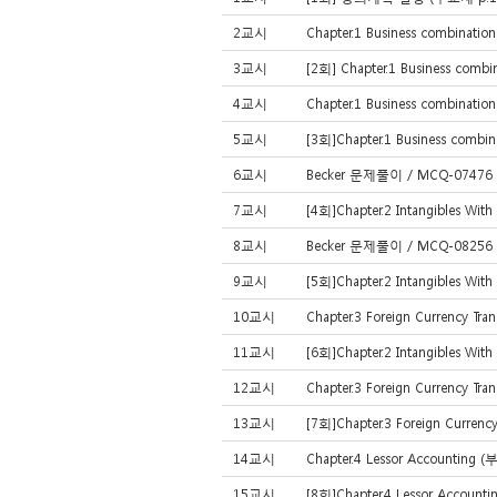
2교시
Chapter.1 Business combinati
3교시
[2회] Chapter.1 Business comb
4교시
Chapter.1 Business combinati
5교시
[3회]Chapter.1 Business combi
6교시
Becker 문제풀이 / MCQ-07476 /
7교시
[4회]Chapter.2 Intangibles With
8교시
Becker 문제풀이 / MCQ-08256 /
9교시
[5회]Chapter.2 Intangibles With
10교시
Chapter.3 Foreign Currency Tr
11교시
[6회]Chapter.2 Intangibles With
12교시
Chapter.3 Foreign Currency Tr
13교시
[7회]Chapter.3 Foreign Currenc
14교시
Chapter.4 Lessor Accounting 
15교시
[8회]Chapter.4 Lessor Account