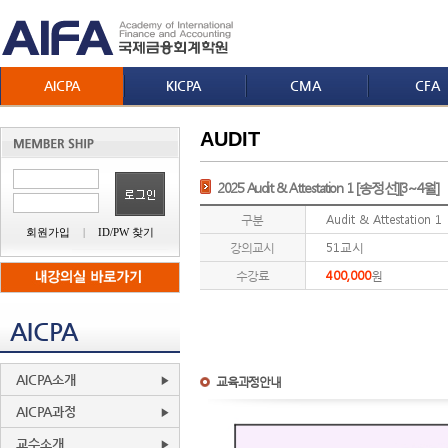
AICPA
KICPA
CMA
CFA
AUDIT
2025 Audit & Attestation 1 [송정선][3~4월]
구분
Audit & Attestation 1
회원가입
|
ID/PW 찾기
강의교시
51교시
수강료
400,000
원
AICPA
AICPA소개
교육과정안내
AICPA과정
교수소개