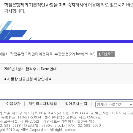
학점은행오리엔테이션자료-수강생용(22).hwp(291KB)
일 1
2019년 1분기 합격수기 Event 안내.
● 사물함 신규신청 마감안내 ●
이용약관
개인정보처리방침
찾아오시는 길
32] 서울 서초구 서초대로 60길 9-46 (서초동 1639-14) AIFA 빌딩 5층
|
대표이사 구
등록번호: 110-81-53934
|
통신판매업신고번호: 서초 05869호
생교육시설: 제 원-275호
|
개인정보관리책임자: 황선욱 팀장
02. 598. 5983
|
대표메일 : aifa@aifa.co.kr
|
FAX : 02. 598. 6050
ght 2010 by AIFA Corporation All right reserved