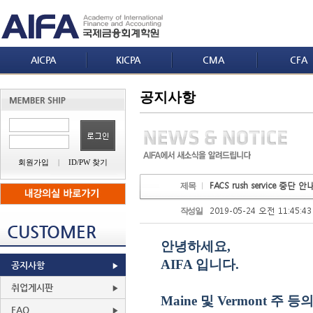
AICPA
KICPA
CMA
CFA
공지사항
회원가입
|
ID/PW 찾기
FACS rush service 중단 안
제목
2019-05-24 오전 11:45:43
작성일
CUSTOMER
안녕하세요
,
AIFA
입니다
.
공지사항
취업게시판
Maine
및
Vermont 주 등
FAQ