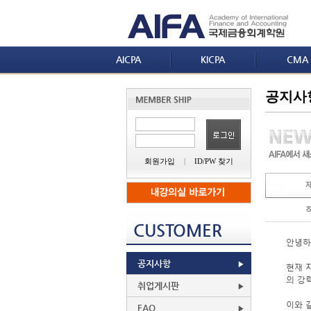
AICPA
KICPA
CMA
공지사
회원가입
|
ID/PW 찾기
CUSTOMER
안녕하세
공지사항
현재 
의 강
취업게시판
이와 
FAQ