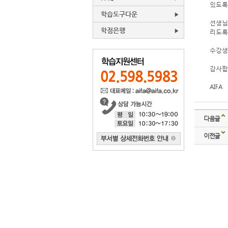
있도록
학습도구다운
선생님
학점은행
리도록
수강생
감사합
AIFA
다음글
이전글