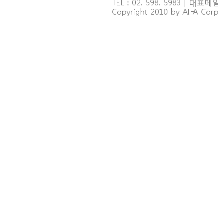
TEL : 02. 598. 5983
|
대표메일 : 
Copyright 2010 by AIFA Corpo