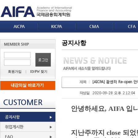
AICPA
KICPA
CMA
CFA
공지사항
회원가입
|
ID/PW 찾기
[AICPA] 괌센터 Re-open 안내
제목
2020-09-28 오후 2:12:04
작성일
CUSTOMER
안녕하세요
, AIFA
입
공지사항
취업게시판
지난주까지 close 되었던
FAQ