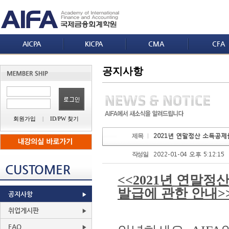
AICPA
KICPA
CMA
CFA
공지사항
회원가입
|
ID/PW 찾기
2021년 연말정산 소득공제
제목
2022-01-04 오후 5:12:15
작성일
CUSTOMER
<<2021
년 연말정산
발급에 관한 안내
>
공지사항
취업게시판
FAQ