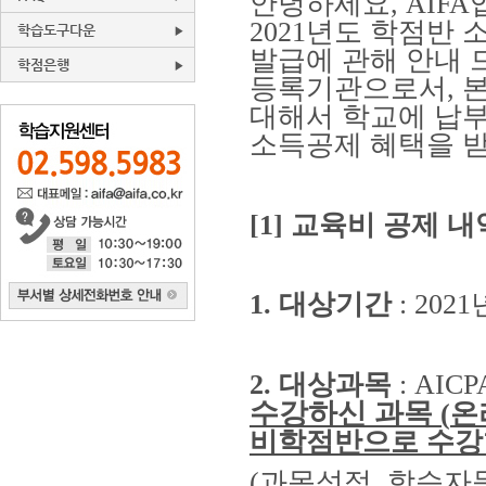
안녕하세요
, AIFA
2021
년도 학점반 
학습도구다운
발급에 관해 안내
학점은행
등록기관으로서
,
대해서 학교에 납
소득공제 혜택을 
[1]
교육비 공제 내
1.
대상기간
: 2021
2.
대상과목
: AICP
수강하신 과목
(
온
비학점반으로 수강
(
과목성적
,
학습자등