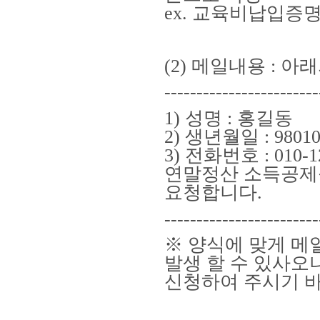
ex.
교육비납입증명
(2)
메일내용
:
아래
------------------------
1)
성명
:
홍길동
2)
생년월일
: 9801
3)
전화번호
: 010-1
연말정산 소득공제
요청합니다
.
------------------------
※ 양식에 맞게 메
발생 할 수 있사오
신청하여 주시기 