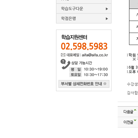
학습도구다운
학점은행
학원
l
※
6
월
3
l
오후
l
수강생
감사합
다음글
이전글