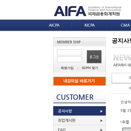
AICPA
KICPA
CMA
공지사
회원가입
|
ID/PW 찾기
CUSTOMER
안녕하
6
월
3
공지사항
취업게시판
수업
l
FAQ