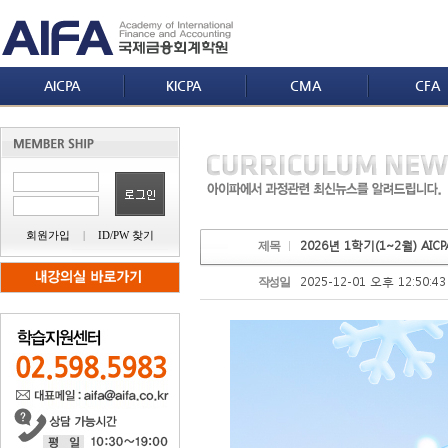
AICPA
KICPA
CMA
CFA
회원가입
|
ID/PW 찾기
2026년 1학기(1~2월) AI
제목
2025-12-01 오후 12:50:43
작성일