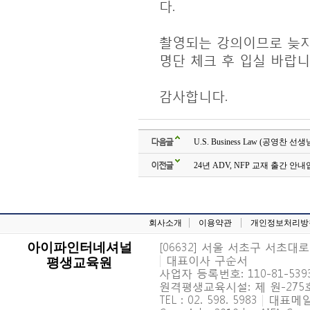
다.
촬영되는 강의이므로 늦지
명단 체크 후 입실 바랍니
감사합니다.
다음글
U.S. Business Law (공영찬 
이전글
24년 ADV, NFP 교재 출간 안
회사소개
이용약관
개인정보처리방
[06632] 서울 서초구 서초대로 6
아이파인터네셔널
|
대표이사 구순서
평생교육원
사업자 등록번호: 110-81-539
원격평생교육시설: 제 원-27
TEL : 02. 598. 5983
|
대표메일 : 