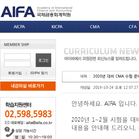
AICPA
KICPA
CMA
CFA
회원가입
|
ID/PW 찾기
2020년 대비 CMA 수험 
제목
2019-10-24 오후 12:07:27
작성일
안녕하세요
. AIFA
입니다
.
2020
년
1~2
월 시험을 대
내용을 안내해 드리오니
,