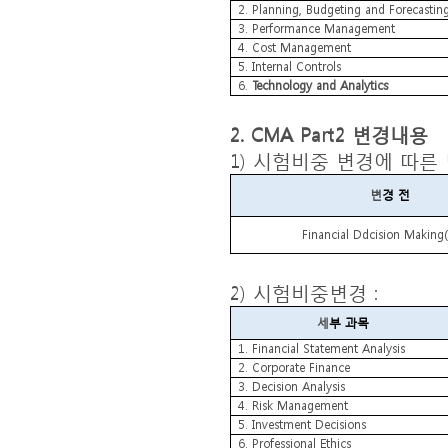
2. Planning, Budgeting and Forecastin
3. Performance Management
4. Cost Management
5. Internal Controls
6.
Technology and Analytics
2. CMA Part2
변경내용
1)
시험비중 변경에 따른
변
경 전
Financial Ddcision Makin
2)
시험비중변경
:
세
부 과목
1. Financial Statement Analysis
2. Corporate Finance
3. Decision Analysis
4. Risk Management
5. Investment Decisions
6. Professional Ethics