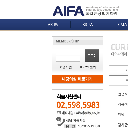
AICPA
KICPA
CMA
회원가입
|
ID/PW 찾기
안녕하세
김용석 
해당 자
감사합