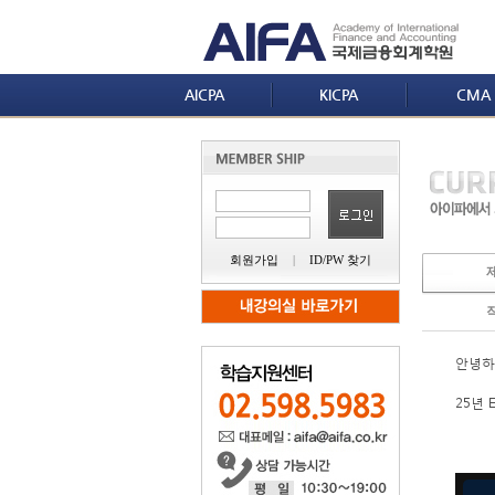
AICPA
KICPA
CMA
회원가입
|
ID/PW 찾기
안녕하세
25년