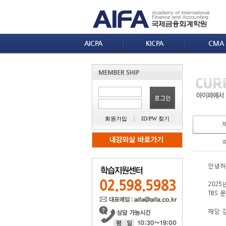
AICPA
KICPA
CMA
회원가입
|
ID/PW 찾기
안녕하세
2025
TBS
해당 강