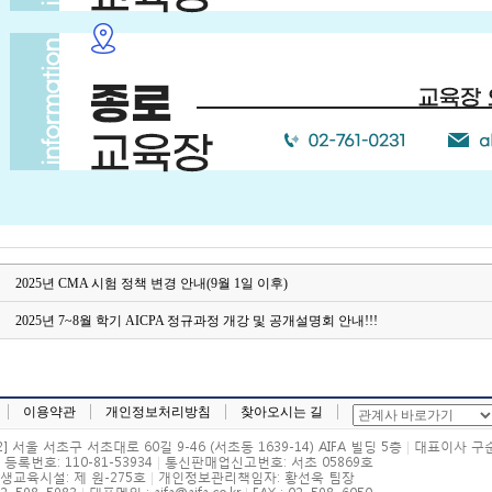
2025년 CMA 시험 정책 변경 안내(9월 1일 이후)
2025년 7~8월 학기 AICPA 정규과정 개강 및 공개설명회 안내!!!
이용약관
개인정보처리방침
찾아오시는 길
32] 서울 서초구 서초대로 60길 9-46 (서초동 1639-14) AIFA 빌딩 5층
|
대표이사 구
등록번호: 110-81-53934
|
통신판매업신고번호: 서초 05869호
생교육시설: 제 원-275호
|
개인정보관리책임자: 황선욱 팀장