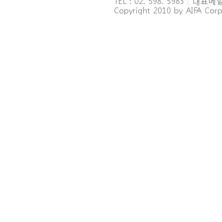
TEL : 02. 598. 5983
|
대표메일 : 
Copyright 2010 by AIFA Corpo